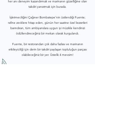
her anı deneyim kazandırmak ve marinanın güzelliğine olan
takdiri yansıtmak için burada.
İşletmeciliğini Çağıner Bombatepe’nin üstlendiği Fuente;
rafine zevklere hitap eden, günün her saatine özel lezzetleri
barındıran, tüm ambiyanslara uygun iyi müzikle kendinizi
ödüllendireceğiniz bir mekan olarak kurgulandı.
Fuente, bir restorandan çok daha fazlası ve marinanın
etkileyiciliği için derin bir takdiri paylaşan topluluğun parçası
olabileceğiniz bir yer. Üstelik 4 mevsim!
Lezzetin, farklılığın, deneyimin kaynağı Fuente’ye hoş
geldiniz.
©2023, FUENTE RESTAURANT